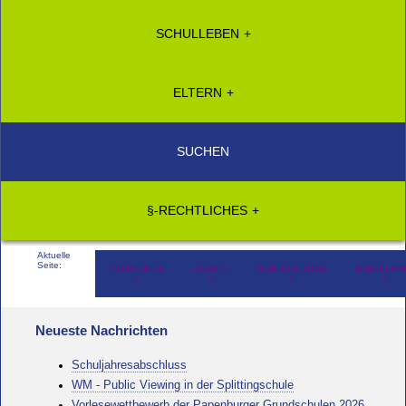
SCHULLEBEN
ELTERN
SUCHEN
§-RECHTLICHES
Aktuelle
Seite:
STARTSEITE
SCHULE
SCHULLEITUNG
SCHULLEB
Neueste Nachrichten
Schuljahresabschluss
WM - Public Viewing in der Splittingschule
Vorlesewettbewerb der Papenburger Grundschulen 2026