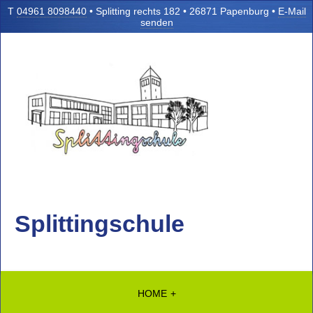
T
04961 8098440
• Splitting rechts 182 • 26871 Papenburg •
E-Mail
senden
Splittingschule
HOME