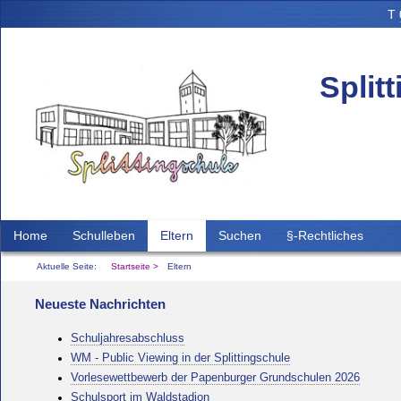
T
Split
Home
Schulleben
Eltern
Suchen
§-Rechtliches
Aktuelle Seite:
Startseite
Eltern
Neueste Nachrichten
Schuljahresabschluss
WM - Public Viewing in der Splittingschule
Vorlesewettbewerb der Papenburger Grundschulen 2026
Schulsport im Waldstadion