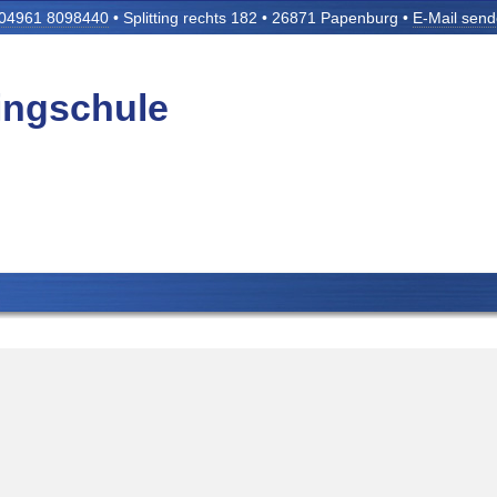
04961 8098440
• Splitting rechts 182 • 26871 Papenburg •
E-Mail sen
tingschule