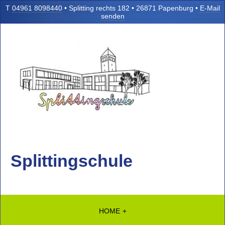
T
04961 8098440
• Splitting rechts 182 • 26871 Papenburg •
E-Mail
senden
Splittingschule
HOME