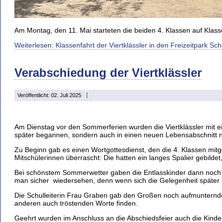
Am Montag, den 11. Mai starteten die beiden 4. Klassen auf Klass
Weiterlesen: Klassenfahrt der Viertklässler in den Freizeitpark Sc
Verabschiedung der Viertklässler
Veröffentlicht: 02. Juli 2025
Am Dienstag vor den Sommerferien wurden die Viertklässler mit e
später begannen, sondern auch in einen neuen Lebensabschnitt na
Zu Beginn gab es einen Wortgottesdienst, den die 4. Klassen mitge
Mitschülerinnen überrascht: Die hatten ein langes Spalier gebildet
Bei schönstem Sommerwetter gaben die Entlasskinder dann noch 
man sicher wiedersehen, denn wenn sich die Gelegenheit später b
Die Schulleiterin Frau Graben gab den Großen noch aufmuntern
anderen auch tröstenden Worte finden.
Geehrt wurden im Anschluss an die Abschiedsfeier auch die Kinder 