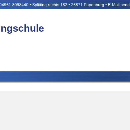
04961 8098440
• Splitting rechts 182 • 26871 Papenburg •
E-Mail sen
tingschule