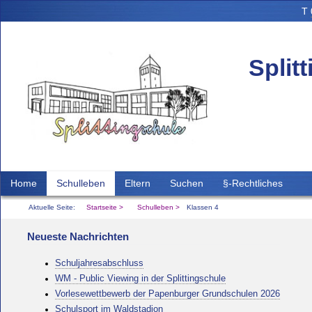
T
Split
Home
Schulleben
Eltern
Suchen
§-Rechtliches
Aktuelle Seite:
Startseite
Schulleben
Klassen 4
Neueste Nachrichten
Schuljahresabschluss
WM - Public Viewing in der Splittingschule
Vorlesewettbewerb der Papenburger Grundschulen 2026
Schulsport im Waldstadion