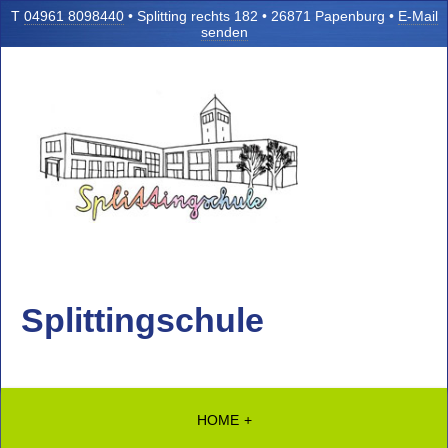
T
04961 8098440
• Splitting rechts 182 • 26871 Papenburg •
E-Mail
senden
Splittingschule
HOME