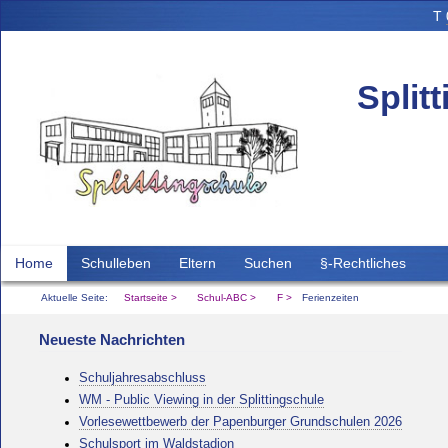
T
Split
Home
Schulleben
Eltern
Suchen
§-Rechtliches
Aktuelle Seite:
Startseite
Schul-ABC
F
Ferienzeiten
Neueste Nachrichten
Schuljahresabschluss
WM - Public Viewing in der Splittingschule
Vorlesewettbewerb der Papenburger Grundschulen 2026
Schulsport im Waldstadion