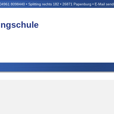
04961 8098440
• Splitting rechts 182 • 26871 Papenburg •
E-Mail sen
tingschule