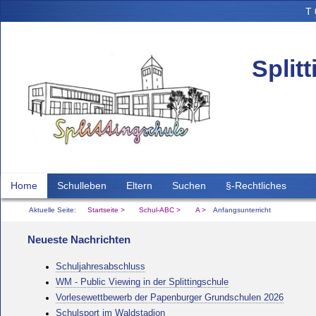
T
Split
Home
Schulleben
Eltern
Suchen
§-Rechtliches
Aktuelle Seite:
Startseite
Schul-ABC
A
Anfangsunterricht
Neueste Nachrichten
Schuljahresabschluss
WM - Public Viewing in der Splittingschule
Vorlesewettbewerb der Papenburger Grundschulen 2026
Schulsport im Waldstadion