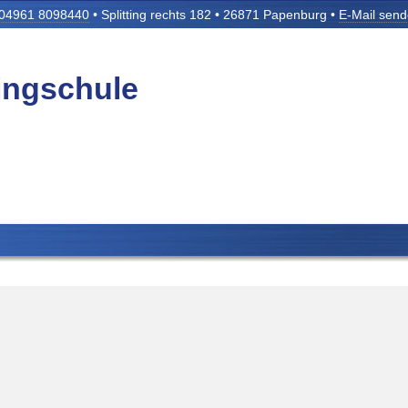
04961 8098440
• Splitting rechts 182 • 26871 Papenburg •
E-Mail sen
tingschule