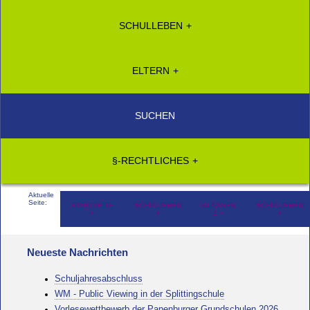
SCHULLEBEN
ELTERN
SUCHEN
§-RECHTLICHES
Aktuelle
Seite:
STARTSEITE
SCHULLEBEN
KLASSEN
SCHULLEBEN
1
Neueste Nachrichten
Schuljahresabschluss
WM - Public Viewing in der Splittingschule
Vorlesewettbewerb der Papenburger Grundschulen 2026