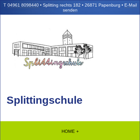
T
04961 8098440
• Splitting rechts 182 • 26871 Papenburg •
E-Mail
senden
Splittingschule
HOME